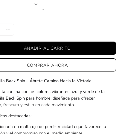
uir
Aumentar
la
AÑADIR AL CARRITO
ad
cantidad
COMPRAR AHORA
ila Back Spin – Ábrete Camino Hacia la Victoria
 la cancha con los
colores vibrantes azul y verde
de la
ila Back Spin para hombre
, diseñada para ofrecer
, frescura y estilo en cada movimiento.
ticas destacadas:
cionada en
malla ojo de perdiz reciclada
que favorece la
ción y el compromiso con el medio ambiente.