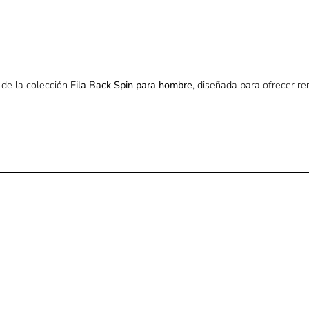
de la colección
Fila Back Spin para hombre
, diseñada para ofrecer re
ece la ventilación y el compromiso con el medio ambiente.
oque moderno y deportivo.
ideales para mantener la frescura durante el juego.
a mantener la piel protegida y libre de malos olores.
ad y seca rápidamente.
idad para imponerte con
estilo, tecnología y conciencia ecológica
.