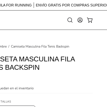
FILA FOR RUNNING
ENVÍO GRATIS POR COMPRAS SUPER
Abrir
MI
CARRO ABI
barra
CUENTA
de
búsqueda
mbre
/
Camiseta Masculina Fila Tenis Backspin
SETA MASCULINA FILA
S BACKSPIN
edan en el inventario
 TALLAS