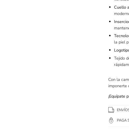
Cuello 
moderno
Inserci
mantene
Tecnolo
la piel 
Logotip
Tejido 
rápidam
Con la cam
imponerte
¡Equípate p
ENVÍO
PAGA 