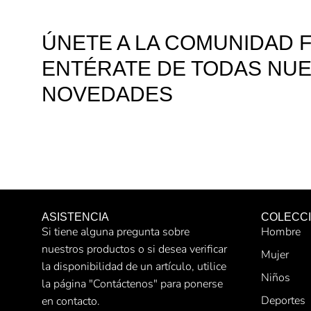
ÚNETE A LA COMUNIDAD F
ENTÉRATE DE TODAS NU
NOVEDADES
ASISTENCIA
COLECC
Si tiene alguna pregunta sobre
Hombre
nuestros productos o si desea verificar
Mujer
la disponibilidad de un artículo, utilice
Niños
la página "Contáctenos" para ponerse
Deportes
en contacto.