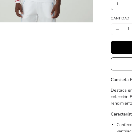
L
CANTIDAD
Cantidad
Dismin
la
cantid
Camiseta F
Destaca en
colección
F
rendimiento
Caracterís
Confec
ventila