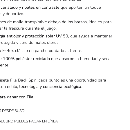
acanalado
y
ribetes en contraste
que aportan un toque
 y deportivo.
ones de malla transpirable debajo de los brazos
, ideales para
r la frescura durante el juego.
gía antiolor y protección solar UV 50
, que ayuda a mantener
protegida y libre de malos olores.
o F-Box
clásico en parche bordado al frente.
de
100% poliéster reciclado
que absorbe la humedad y seca
ente.
iseta Fila Back Spin, cada punto es una oportunidad para
 con
estilo, tecnología y conciencia ecológica
.
ara ganar con Fila!
S DESDE 5USD
SEGURO PUEDES PAGAR EN LÍNEA