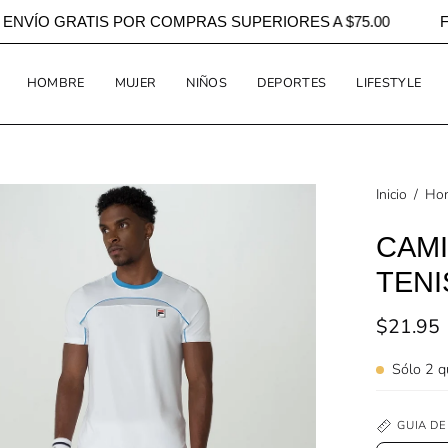
ING
ENVÍO GRATIS POR COMPRAS SUPERIORES A $75.00
HOMBRE
MUJER
NIÑOS
DEPORTES
LIFESTYLE
a
Inicio
/
Ho
CAMI
TENI
agen
erta
$21.95
Sólo
2
qu
GUIA DE