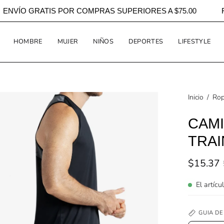
NING
ENVÍO GRATIS POR COMPRAS SUPERIORES A $75.00
HOMBRE
MUJER
NIÑOS
DEPORTES
LIFESTYLE
a
Inicio
/
Ro
CAMI
TRAI
agen
erta
$15.37
El artícu
GUIA DE