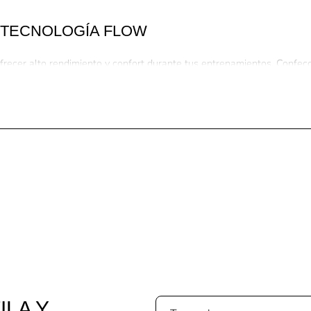
 TECNOLOGÍA FLOW
ofrecer alto rendimiento y confort durante tus entrenamientos. Confe
movimiento.
 la absorción del sudor, acelera el secado y mantiene el cuerpo en la 
nal
ILA Y