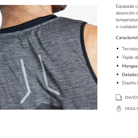
Equipada c
a
absorción d
temperatura
o cualquier
Característ
agen
erta
Tecnol
Tejido 
Mangas 
Detalles
Diseño 
ENVÍO
PAGA 