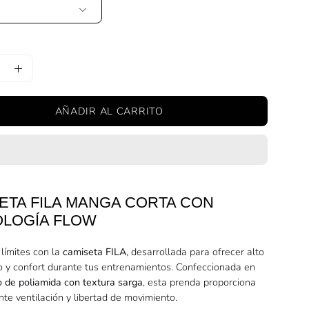
uir
Aumentar
la
AÑADIR AL CARRITO
ad
cantidad
ETA FILA MANGA CORTA CON
LOGÍA FLOW
 límites con la
camiseta FILA
, desarrollada para ofrecer alto
o y confort durante tus entrenamientos. Confeccionada en
ro de poliamida con textura sarga
, esta prenda proporciona
te ventilación y libertad de movimiento.