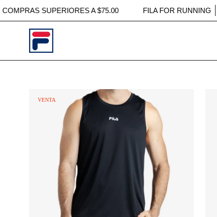
Saltar
 POR COMPRAS SUPERIORES A $75.00
FILA FOR RUN
al
contenido
Caja
Caj
VENTA
de
de
luz
luz
de
de
imagen
im
abierta
abi