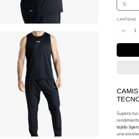
S
CANTIDAD
Cantidad
Dismin
a
la
cantid
agen
erta
CAMIS
TECNO
Supera tus
rendimient
tejido lige
una excelen