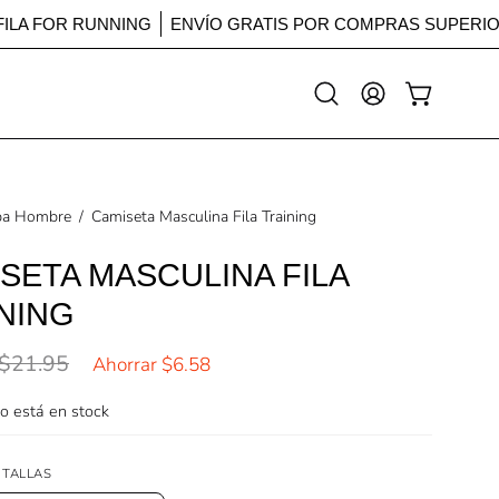
FILA FOR RUNNING
ENVÍO GRATIS POR COMPRAS SUPE
Abrir
MI
CARRO ABI
barra
CUENTA
de
búsqueda
pa Hombre
/
Camiseta Masculina Fila Training
SETA MASCULINA FILA
NING
$21.95
Ahorrar
$6.58
lo está en stock
 TALLAS