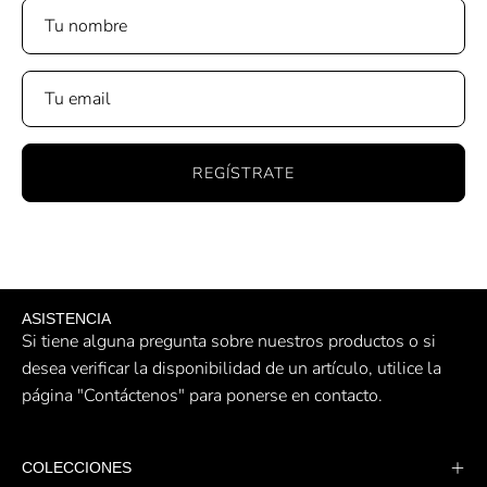
Parche con el logo en forma de F en el dobladillo izquierdo
de la pierna.
Canesú trasero en color de contraste.
Cinturilla con cordón ajustable.
Entrepierna de 20 cm.
REGÍSTRATE
ASISTENCIA
Si tiene alguna pregunta sobre nuestros productos o si
desea verificar la disponibilidad de un artículo, utilice la
página "Contáctenos" para ponerse en contacto.
COLECCIONES