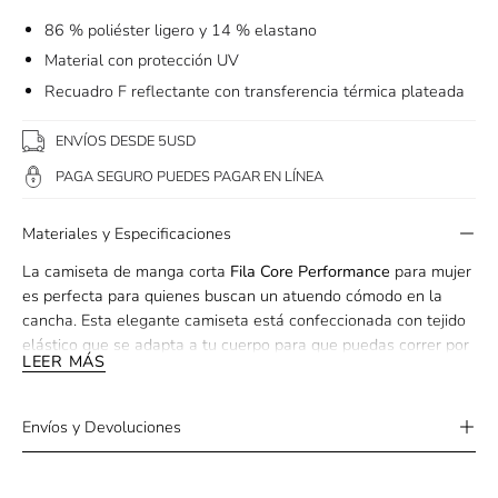
86 % poliéster ligero y 14 % elastano
Material con protección UV
Recuadro F reflectante con transferencia térmica plateada
ENVÍOS DESDE 5USD
PAGA SEGURO PUEDES PAGAR EN LÍNEA
Materiales y Especificaciones
La camiseta de manga corta
Fila Core Performance
para mujer
es perfecta para quienes buscan un atuendo cómodo en la
cancha. Esta elegante camiseta está confeccionada con tejido
elástico que se adapta a tu cuerpo para que puedas correr por
LEER MÁS
la cancha y devolver saques rápidos sin problemas.
Además, cuenta con propiedades que absorben la humedad
Envíos y Devoluciones
para una gestión eficaz del sudor, de modo que tú o tu equipo
se mantengan secos y jueguen mejor durante más tiempo. Las
inserciones de malla en el canesú ofrecen una ventilación