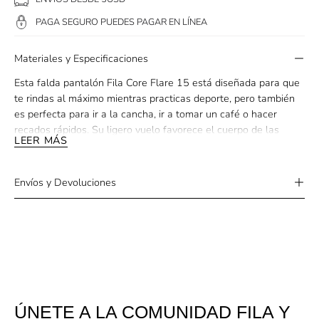
PAGA SEGURO PUEDES PAGAR EN LÍNEA
Materiales y Especificaciones
Esta falda pantalón Fila Core Flare 15 está diseñada para que
te rindas al máximo mientras practicas deporte, pero también
es perfecta para ir a la cancha, ir a tomar un café o hacer
recados rápidos. Su ligero vuelo favorece el cuerpo de las
LEER MÁS
atletas. Siéntete femenina con esta falda pantalón en las
pistas de tenis. Su tejido transpirable te mantiene seca y fresca
mientras entrenas o practicas deporte. El forro Fila Coolmax en
Envíos y Devoluciones
el interior del pantalón corto evita que pases calor. Su largo de
38 cm, fabricado en una mezcla de poliéster y elastano, la
hace ideal tanto para deportes como para estar en público.
Añádela a tu armario deportivo. Es una prenda esencial para
cualquier atleta.
Ajuste favorecedor: esta falda pantalón acampanada estiliza el
cuerpo femenino.
ÚNETE A LA COMUNIDAD FILA Y