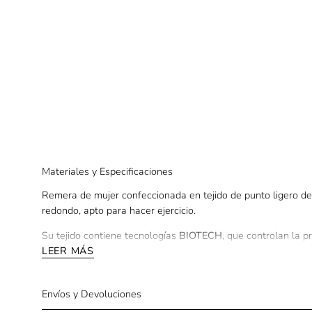
Materiales y Especificaciones
Remera de mujer confeccionada en tejido de punto ligero de 
redondo, apto para hacer ejercicio.
Su tejido contiene tecnologías
BIOTECH
, que controlan la pr
mantiene el cuerpo a la temperatura ideal para la práctica d
LEER MÁS
Tiene costuras Flat Seam (sin fricción con el cuerpo), cubre 
aplique reflectante Fila Bars centrado en la espalda y logo r
Envíos y Devoluciones