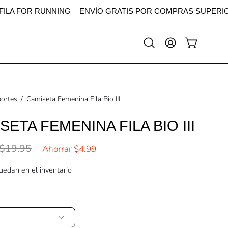
FILA FOR RUNNING
ENVÍO GRATIS POR COMPRAS SUPER
Abrir
MI
CARRO ABI
barra
CUENTA
de
búsqueda
ortes
/
Camiseta Femenina Fila Bio III
SETA FEMENINA FILA BIO III
$19.95
Ahorrar
$4.99
edan en el inventario