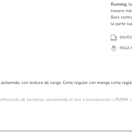
Running
, 
trasero más
Bars centra
la parte su
ENVÍO
PAGA 
poliamida, con textura de sarga. Corte regular con manga corta raglán
oliferación de bacterias, previniendo el olor a transpiración; y
FLOW
, 
eportiva.
cuello
Fila Running
, laterales desplazados para mayor comodidad, dobl
eflectante Fila Letter centrado en la parte superior delantera.