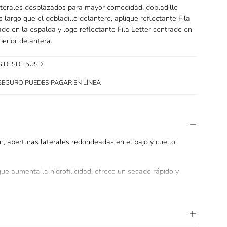
laterales desplazados para mayor comodidad, dobladillo
 largo que el dobladillo delantero, aplique reflectante Fila
do en la espalda y logo reflectante Fila Letter centrado en
perior delantera.
S DESDE 5USD
SEGURO PUEDES PAGAR EN LÍNEA
, aberturas laterales redondeadas en el bajo y cuello
que aumenta la hidrofilicidad, ofrece un secado rápido y
adillo trasero más largo que el dobladillo delantero,