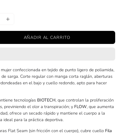
uir
Aumentar
la
AÑADIR AL CARRITO
ad
cantidad
mujer confeccionada en tejido de punto ligero de poliamida,
a de sarga. Corte regular con manga corta raglán, aberturas
redondeadas en el bajo y cuello redondo, apto para hacer
contiene tecnologías
BIOTECH
, que controlan la proliferación
s, previniendo el olor a transpiración; y
FLOW
, que aumenta
icidad, ofrece un secado rápido y mantiene el cuerpo a la
 ideal para la práctica deportiva.
ras Flat Seam (sin fricción con el cuerpo), cubre cuello
Fila