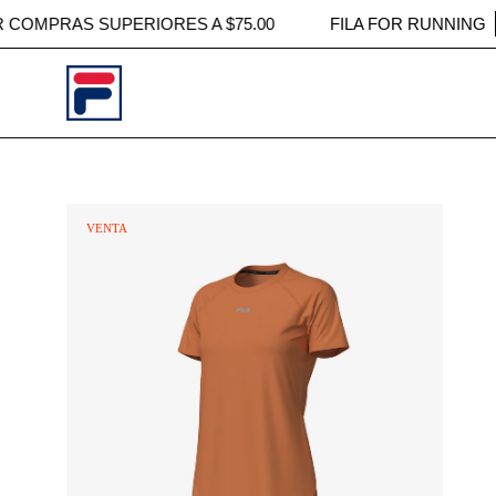
Saltar
POR COMPRAS SUPERIORES A $75.00
FILA FOR RUNN
al
contenido
Caja
VENTA
de
luz
de
imagen
abierta