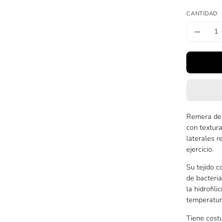
CANTIDAD
Cantidad
Dismin
la
cantid
Remera de 
con textur
laterales 
ejercicio.
Su tejido 
de bacteria
la hidrofil
temperatura
Tiene costu