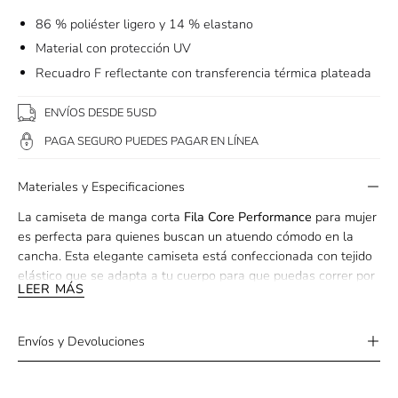
86 % poliéster ligero y 14 % elastano
Material con protección UV
Recuadro F reflectante con transferencia térmica plateada
ENVÍOS DESDE 5USD
PAGA SEGURO PUEDES PAGAR EN LÍNEA
Materiales y Especificaciones
La camiseta de manga corta
Fila Core Performance
para mujer
es perfecta para quienes buscan un atuendo cómodo en la
cancha. Esta elegante camiseta está confeccionada con tejido
elástico que se adapta a tu cuerpo para que puedas correr por
LEER MÁS
la cancha y devolver saques rápidos sin problemas.
Además, cuenta con propiedades que absorben la humedad
Envíos y Devoluciones
para una gestión eficaz del sudor, de modo que tú o tu equipo
se mantengan secos y jueguen mejor durante más tiempo. Las
inserciones de malla en el canesú ofrecen una ventilación