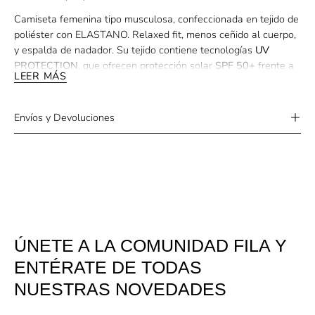
Camiseta femenina tipo musculosa, confeccionada en tejido de
poliéster con ELASTANO. Relaxed fit, menos ceñido al cuerpo,
y espalda de nadador. Su tejido contiene tecnologías
UV
PROTECTION
, que ofrecen protección solar
SPF 50+
frente a
LEER MÁS
los rayos UVA y UVB, y FLOW, que proporciona un secado
rápido, manteniendo el cuerpo a la temperatura ideal para la
práctica deportiva. Tiene franjas verticales sublimadas en el
Envíos y Devoluciones
frente, sisas con acabado al bies y patch F-Box aplicado en el
frente inferior izquierdo.
ÚNETE A LA COMUNIDAD FILA Y
ENTÉRATE DE TODAS
NUESTRAS NOVEDADES