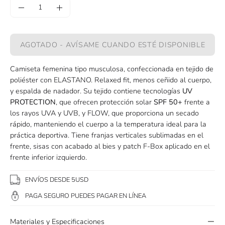
Cantidad
Disminuir
Aumentar
la
la
cantidad
cantidad
AGOTADO - AVÍSAME CUANDO ESTÉ DISPONIBLE
Camiseta femenina tipo musculosa, confeccionada en tejido de
poliéster con ELASTANO. Relaxed fit, menos ceñido al cuerpo,
y espalda de nadador. Su tejido contiene tecnologías
UV
PROTECTION
, que ofrecen protección solar
SPF 50+
frente a
los rayos UVA y UVB, y FLOW, que proporciona un secado
rápido, manteniendo el cuerpo a la temperatura ideal para la
práctica deportiva. Tiene franjas verticales sublimadas en el
frente, sisas con acabado al bies y patch F-Box aplicado en el
frente inferior izquierdo.
ENVÍOS DESDE 5USD
PAGA SEGURO PUEDES PAGAR EN LÍNEA
Materiales y Especificaciones