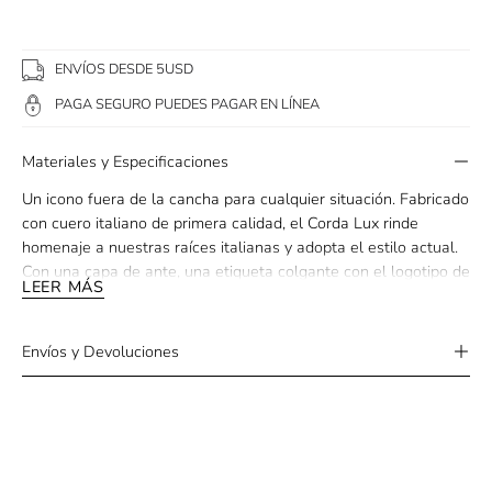
ENVÍOS DESDE 5USD
PAGA SEGURO PUEDES PAGAR EN LÍNEA
Materiales y Especificaciones
Un icono fuera de la cancha para cualquier situación. Fabricado
con cuero italiano de primera calidad, el Corda Lux rinde
homenaje a nuestras raíces italianas y adopta el estilo actual.
Con una capa de ante, una etiqueta colgante con el logotipo de
LEER MÁS
F-Box bordado y un acabado dorado en la parte trasera, el
Corda Lux se centra en los detalles.
Envíos y Devoluciones